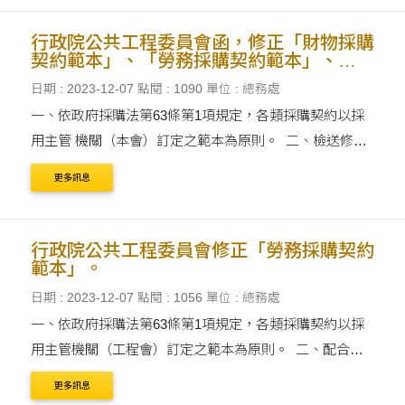
行政院公共工程委員會函，修正「財物採購
契約範本」、「勞務採購契約範本」、
「統包工程採購契約範本」、「節能績效保
日期 : 2023-12-07
點閱 : 1090
單位 : 總務處
證專案統包工 程採購契約範本」、「公共
工程技術服務契約範本」、「公共工程專案
一、依政府採購法第63條第1項規定，各類採購契約以採
管理契約範本」、「資訊服務採購契約範
用主管 機關（本會）訂定之範本為原則。 二、檢送修正
本」、「災害搶險搶修開口契約範本」、
內容對照表，並同步公開於工程會網站。修正重點係增訂
「災後復建工程 設計、監造技術服務開口
更多訊息
契約範本」、「媒體服務採購契 約範
廠商內部揭弊者保護制度。 三、另....
本」、「社會福利服務採購契約範本」、
「勞動派遣 採購契約範本」，其電子檔並
登載於本會網站（進入首頁
行政院公共工程委員會修正「勞務採購契約
https://www.pcc.gov.tw後，點選政府採購>
範本」。
招標相關文件
日期 : 2023-12-07
點閱 : 1056
單位 : 總務處
一、依政府採購法第63條第1項規定，各類採購契約以採
用主管機關（工程會）訂定之範本為原則。 二、配合勞
動部112年7月20日勞動關2字第1120143108號函修正發布
更多訊息
政府機關(構)運用勞務承攬參考原則之修正情形，修正....