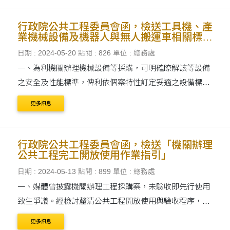
行政院公共工程委員會函，檢送工具機、產
業機械設備及機器人與無人搬運車相關標準
使用指引
日期 : 2024-05-20
點閱 : 826
單位 : 總務處
一、為利機關辦理機械設備等採購，可明確瞭解該等設備
之安全及性能標準，俾利依個案特性訂定妥適之設備標
準，本會協助整合勞動部、經濟部及相關公會提供資料，
更多訊息
研訂旨揭使用指引，送請貴機關參考並視個案特性納入
契....
行政院公共工程委員會函，檢送「機關辦理
公共工程完工開放使用作業指引」
日期 : 2024-05-13
點閱 : 899
單位 : 總務處
一、媒體曾披露機關辦理工程採購案，未驗收即先行使用
致生爭議。經檢討釐清公共工程開放使用與驗收程序，於
法規 面均有完整規定，應係執行面未落實所致。 二、公
更多訊息
共工程開放使用，係工程完成後，依工程設置目的....