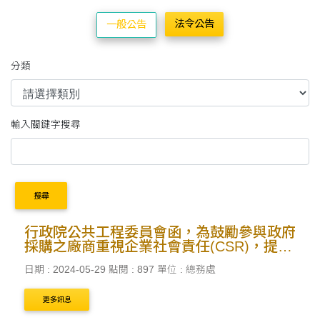
法令公告
一般公告
分類
輸入關鍵字搜尋
搜尋
行政院公共工程委員會函，為鼓勵參與政府
採購之廠商重視企業社會責任(CSR)，提升
企業加薪意願，使廠商員工薪資最低達3萬
日期 : 2024-05-29
點閱 : 897
單位 : 總務處
元，機關辦理評選時請將CSR指標納入評
分項目
更多訊息