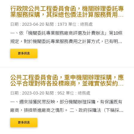
行政院公共工程委員會函，機關辦理委託專
業服務採購，其採總包價法計算服務費用
者，其契約價金之給付方式如說明。
日期 : 2023-04-20
點閱 : 1973
單位 : 總務處
一、依「機關委託專業服務廠商評選及計費辦法」第10條
規定，對於機關委託專業服務費用之計算方式，已有明確
之規定，其採總包價法，係訂約廠商於契約原約定之明確
更多訊息
範圍內（例如項目、數量、期程、責任）完成履約事項
後....
公共工程委員會函，重申機關辦理採購，應
公平合理對待各投標廠商，並確實依契約約
定落實履約管理及辦理驗收
日期 : 2023-03-20
點閱 : 952
單位 : 總務處
一、邇來接獲民眾反映，部分機關辦理採購，有保護既有
廠商，排擠新進廠商之情形。 二、政府採購法（下稱採購
法）第6條第1項：「機關辦理採購，應以維護公共利益及
更多訊息
公平合理為原則，對廠商不得為無正當理由之差別待....