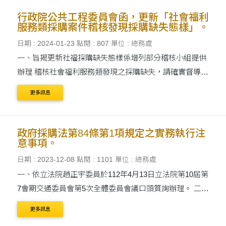
行政院公共工程委員會函，更新「社會福利
服務類採購案件稽核發現採購缺失態樣」。
日期 : 2024-01-23
點閱 : 807
單位 : 總務處
一、旨揭更新社福採購缺失態樣係增列部分稽核小組提供
辦理 稽核社會福利服務類發現之採購缺失，請確實督導所
屬 （轄）各機關，勿犯相同缺失。 二、上開社福採購缺
更多訊息
失態樣電子檔載於工程會網站 （https://www.pc....
政府採購法第84條第1項規定之實務執行注
意事項。
日期 : 2023-12-08
點閱 : 1101
單位 : 總務處
一、依立法院趙正宇委員於112年4月13日立法院第10屆第
7會期交通委員會第5次全體委員會議口頭質詢辦理。 二、
按採購法第84條第1項規定：「廠商提出異議或申訴者，
更多訊息
招標機關評估其事由，認其異議或申訴有理由者，應自....