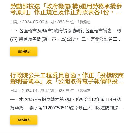
勞動部檢送「政府機關(構)運用勞務承攬參
考原則」修正規定及修正對照表各1份，請
納入辦理勞務採購之參考依據
日期 : 2024-05-06
點閱 : 885
單位 : 總務處
一、各直轄市及縣(市)政府請協助轉行各直轄市議會、縣
(市) 議會及各鄉(鎮、市、區)公所。 二、有關派駐勞工於
育嬰留職停薪期間，機關如需承攬人僱用 替代人力，承攬
更多訊息
人得與職務代理勞工簽訂定期勞動契約， 各機....
行政院公共工程委員會函，修正「投標廠商
聲明書範本」及「公開取得電子報價單投標
廠商聲明書範本」。
日期 : 2024-01-23
點閱 : 925
單位 : 總務處
一、本次修正旨揭兩範本第7項，係配合112年6月14日總
統華總 一義字第11200050511號令修正人口販運防制法第
41條規 定，行政院定自113年1月1日施行，爰增列犯人口
更多訊息
販運罪為 有罪判決確定者，不能投標或作為決標對象或分
包廠商之 ....