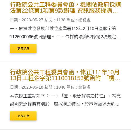
行政院公共工程委員會函，機關依政府採購
法第22條第1項第9款辦理 資訊服務採購，
請採固定服務費用或費率辦理。
日期 : 2023-05-27
點閱 : 1138
單位 : 總務處
一、依據數位發展部數位產業署112年2月10日產服字第
1126000066號函辦理。 二、依採購法第52條第2項規定：
「機關辦理公告金額以上之專業服務、技術服務、資訊服
更多訊息
務、社會福利服務或文化創意服務者，以不訂底價之最有
利標為....
行政院公共工程委員會函，修正111年10月
13日工程企字第1110018153號函附 「機關
依政府採購法第105條第1項第2款辦理緊急
日期 : 2023-05-18
點閱 : 1040
單位 : 總務處
採購作業指引」。
本次修正重點如下： 一、「壹、緊急採購之特性」，補充
說明緊急採購有別於一般採購之特性，於市場需求大於供
給，機關無主導權，或需共同分擔風險情形下之契約處
更多訊息
理。 二、「參、採購前簽辦作業」之一，增列....