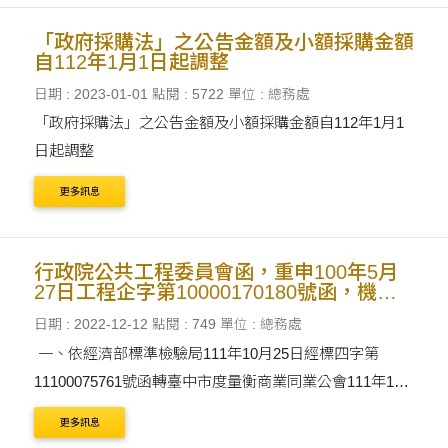
「政府採購法」之公告金額及小額採購金額
自112年1月1日起調整
日期 : 2023-01-01
點閱 : 5722
單位 : 總務處
「政府採購法」之公告金額及小額採購金額自112年1月1
日起調整
更多訊息
行政院公共工程委員會函，重申100年5月
27日工程企字第10000170180號函，機關
辦理法定度量衡器之製造、修理或輸入有關
日期 : 2022-12-12
點閱 : 749
單位 : 總務處
採購，請依法妥為訂定廠商資格。
一、依經濟部標準檢驗局111年10月25日經標四字第
11100075761號函轉臺中市度量衡商業同業公會111年10
月7日中市度量衡南字第411027號函辦理。 二、查度量衡
更多訊息
法第34條第1項規定：「經營法定度量衡器之製造、修理