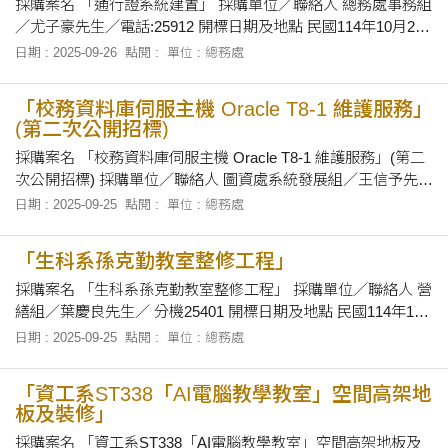
採購案名 「通行證系統建置」 採購單位／聯絡人 總務處事務組
／尤子豪先生／電話:25912 開標日期及地點 民國114年10月23
日下午2時正，在本校總務處會議室當眾開標。 招標文件之領取
日期 : 2025-09-26
點閱 :
單位 : 總務處
自即日起至民國 114年10月22日下午5時止，上班時間上午8時
30分至12時及下午1時30分至下午5時止，向本校總務處事務組
「校務資料庫伺服主機 Oracle T8-1 維護服務」
領取招
(第二次公開招標)
採購案名 「校務資料庫伺服主機 Oracle T8-1 維護服務」(第二
次公開招標) 採購單位／聯絡人 圖資處系統發展組／王信予先生
／電話:30240 開標日期及地點 民國114年10月3日上午10時30
日期 : 2025-09-25
點閱 :
單位 : 總務處
分，在本校教發室會議室當眾開標。 招標文件之領取 自即日起
至民國114年10月2日下午5時止，上午8時30分至12時及
「生科系孫克勤教室整修工程」
採購案名 「生科系孫克勤教室整修工程」 採購單位／聯絡人 營
繕組／葉慶良先生／ 分機25401 開標日期及地點 民國114年10
月3日上午10 時15分，在本校總務處會議室當眾開標。 招標文
日期 : 2025-09-25
點閱 :
單位 : 總務處
件之領取 自即日起至民國114年10月2日止，上午8時30分至12
時及下午1時30分至下午5時止，向本校總務處採資組領取招標
「資工系ST338「AI電腦教學教室」空間高架地
有關文件
板及裝修」
採購案名 「資工系ST338「AI電腦教學教室」空間高架地板及