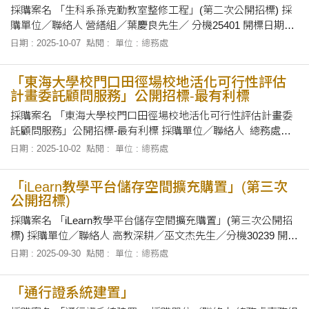
採購案名 「生科系孫克勤教室整修工程」(第二次公開招標) 採
購單位／聯絡人 營繕組／葉慶良先生／ 分機25401 開標日期及
地點 民國114年10月9日下午4時正，在本校總務處會議室當眾
日期 : 2025-10-07
點閱 :
單位 : 總務處
開標。 招標文件之領取 自即日起至民國114年10月9日上午10時
止，上午8時30分至12時及下午1時30分至下午5時止，向本校總
「東海大學校門口田徑場校地活化可行性評估
務處採
計畫委託顧問服務」公開招標-最有利標
採購案名 「東海大學校門口田徑場校地活化可行性評估計畫委
託顧問服務」公開招標-最有利標 採購單位／聯絡人 總務處採
資組／蕭雅菁小姐／電話:25502 開標日期及地點 民國114年10
日期 : 2025-10-02
點閱 :
單位 : 總務處
月14日下午2時正，在本校總務處會議室當眾開標。 招標文件之
領取 自即日起至民國 114年10月13日下午5時止，上班時間上午
「iLearn教學平台儲存空間擴充購置」(第三次
8
公開招標)
採購案名 「iLearn教學平台儲存空間擴充購置」(第三次公開招
標) 採購單位／聯絡人 高教深耕／巫文杰先生／分機30239 開標
日期及地點 114年10月9日下午2時正，在本校總務處會議室當
日期 : 2025-09-30
點閱 :
單位 : 總務處
眾開標。 招標文件之領取 領標人自公告日起，以電子領標方式
領標，經政府電子採購網系統（網址 http：//web.pcc.gov.
「通行證系統建置」