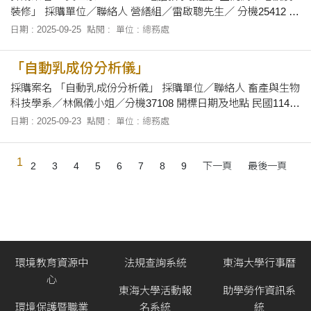
裝修」 採購單位／聯絡人 營繕組／雷啟聰先生／ 分機25412 開
標日期及地點 民國114年10月3日上午10 時，在本校總務處會議
日期 : 2025-09-25
點閱 :
單位 : 總務處
室當眾開標。 招標文件之領取 自即日起至民國114年10月2日
止，上午8時30分至12時及下午1時30分至下午5時止，向本校總
「自動乳成份分析儀」
務
採購案名 「自動乳成份分析儀」 採購單位／聯絡人 畜產與生物
科技學系／林佩儀小姐／分機37108 開標日期及地點 民國114年
10月8日上午9時10分，在本校總務處會議室當眾開標。 招標文
日期 : 2025-09-23
點閱 :
單位 : 總務處
件之領取 自即日起至114年10月7日止，上午8時30分至12時及
下午1時30分至下午5時止，於辦公時間內，向本校畜產與生物
1
科技學系(
2
3
4
5
6
7
8
9
下一頁
最後一頁
環境教育資源中
法規查詢系統
東海大學行事曆
心
東海大學活動報
助學勞作資訊系
環境保護暨職業
名系統
統