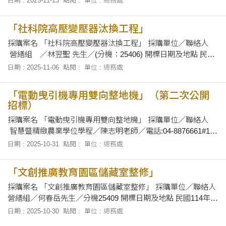
日期 : 2025-11-13
點閱 :
單位 : 總務處
114.11.07/10:40 114.11.06/17:00 「文創推廣教育園區電源配電
工程」 114.11.07/10:30 114.11.06/17:00 「YAMAHA
「社科院高壓變壓器汰換工程」
採購案名 「社科院高壓變壓器汰換工程」 採購單位／聯絡人
營繕組 ／林翌聖 先生／(分機：25406) 開標日期及地點 民國
114年11月20日下午14時00分正，在本校總務處會議室當眾開
日期 : 2025-11-06
點閱 :
單位 : 總務處
標。 招標文件之領取 自即日起至民國 114年11月19日下午5時
止，上班時間上午8時30分至12時及下午1時30分至下午
「電動曳引機專用雙向整地機」（第二次公開
招標）
採購案名 「電動曳引機專用雙向整地機」 採購單位／聯絡人
智慧暨精緻農業學位學程／陳志明老師／電話:04-8876661#101
開標日期及地點 民國114年11月7日上午10時10分正，在本校總
日期 : 2025-10-31
點閱 :
單位 : 總務處
務處會議室當眾開標。 招標文件之領取 自即日起至民國 114年
11月6日下午5時止，上班時間上午8時30分至12時
「文創推廣教育園區儲藏室整修」
採購案名 「文創推廣教育園區儲藏室整修」 採購單位／聯絡人
營繕組／何春岳先生／分機25409 開標日期及地點 民國114年11
月7日上午10時40分正，在本校總務處會議室當眾開標。 招標
日期 : 2025-10-30
點閱 :
單位 : 總務處
文件之領取 自即日起至114年11月6日止，上午8時30分至12時