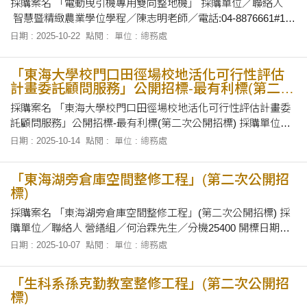
採購案名 「電動曳引機專用雙向整地機」 採購單位／聯絡人
智慧暨精緻農業學位學程／陳志明老師／電話:04-8876661#101
開標日期及地點 民國114年10月29日下午16時30分正，在本校
日期 : 2025-10-22
點閱 :
單位 : 總務處
總務處會議室當眾開標。 招標文件之領取 自即日起至民國 114
年10月28日下午5時止，上班時間上午8時30分至1
「東海大學校門口田徑場校地活化可行性評估
計畫委託顧問服務」公開招標-最有利標(第二次
公開招標)
採購案名 「東海大學校門口田徑場校地活化可行性評估計畫委
託顧問服務」公開招標-最有利標(第二次公開招標) 採購單位／
聯絡人 總務處採資組／蕭雅菁小姐／電話:25502 開標日期及地
日期 : 2025-10-14
點閱 :
單位 : 總務處
點 民國114年10月21日下午2時正，在本校總務處會議室當眾開
標。 招標文件之領取 自即日起至民國 114年10月20日下午5時
「東海湖旁倉庫空間整修工程」(第二次公開招
標)
採購案名 「東海湖旁倉庫空間整修工程」(第二次公開招標) 採
購單位／聯絡人 營繕組／何治霖先生／分機25400 開標日期及
地點 114年10月21日上午9時00分，在本校第一會議室當眾開
日期 : 2025-10-07
點閱 :
單位 : 總務處
標。 招標文件之領取 自即日起至114年10月20日下午5點止，至
本校總務處採資組領取招標有關文件。
「生科系孫克勤教室整修工程」(第二次公開招
標)