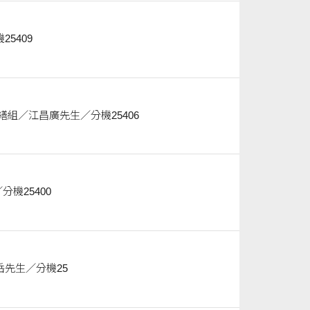
先生／分機25409
「創意設計暨藝術學院增設消防總機及廣播主機設備」 採購單位／聯絡人 營繕組／江昌廣先生／分機25406
太湖先生／分機25400
聯絡人 營繕組／何春岳先生／分機25