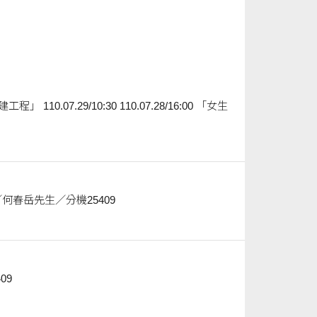
1棟各樓層走廊及天花板修繕案」 採購單位／聯絡人 營繕組／何春岳先生／分機25409
5409