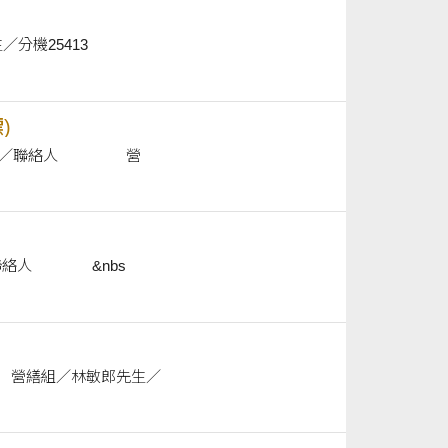
組／林敏郎先生／分機25413
)
採購案名 「力行路約農路口至建築系路段水溝蓋整修工程」(第二次公開招標) 採購單位／聯絡人 營
採購案名 「板金生產即時系統升級開發與客製化整合」(第二次公開招標) 採購單位／聯絡人 &nbs
路口至建築系路段水溝蓋整修工程」 採購單位／聯絡人 營繕組／林敏郎先生／