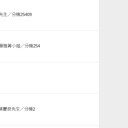
 營繕組／何春岳先生／分機25409
 採購單位／聯絡人 營繕組／蕭雅菁小姐／分機254
 採購單位／聯絡人 營繕組／葉慶良先生／分機2