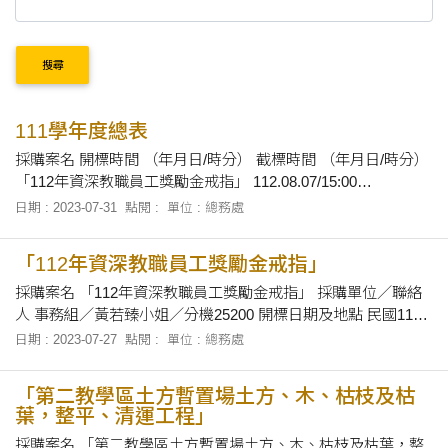
搜尋
111學年度總表
採購案名 開標時間 （年月日/時分） 截標時間 （年月日/時分）
「112年資深教職員工獎勵金戒指」 112.08.07/15:00
112.08.07/12:00 「新建學生宿舍都審承諾拆除圍牆及周邊景觀
日期 : 2023-07-31
點閱 :
單位 : 總務處
工程」 112.07.26/14:00 112.07.25/16:00 「第二教學區土方暫置
場土方、木、枯枝及枯葉，整平、清運工程」 112.07.25/15:10
「112年資深教職員工獎勵金戒指」
112.07.24/16:00
採購案名 「112年資深教職員工獎勵金戒指」 採購單位／聯絡
人 事務組／黃若臻小姐／分機25200 開標日期及地點 民國112
年8月7日下午3時00分，在本校總務處會議室當眾開標。 招標
日期 : 2023-07-27
點閱 :
單位 : 總務處
文件之領取 自即日起至民國112年8月7日上午12時止，上午8時
30分至12時及下午1時30分至下午4時止，向本校總務處事務領
「第二教學區土方暫置場土方、木、枯枝及枯
取招標有關
葉，整平、清運工程」
採購案名 「第二教學區土方暫置場土方、木、枯枝及枯葉，整