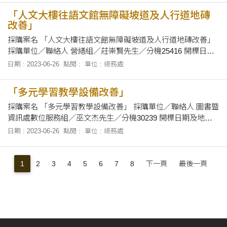
時30分至12時及下午1時30分至下午4時止，向本校總務處營繕
「人文大樓往語文館無障礙坡道及人行道地磚
組領取招標
改善」
採購案名 「人文大樓往語文館無障礙坡道及人行道地磚改善」
採購單位／聯絡人 營繕組／莊崇賢先生／分機25416 開標日期
及地點 民國112年7月6日上午10時00分，在本校總務處會議室
日期 : 2023-06-26
點閱 :
單位 : 總務處
當眾開標。 招標文件之領取 自即日起至112年7月5日止，上午8
時30分至12時及下午1時30分至下午4時止，向本校總務處營繕
「多元學習教學設備改善」
組領取招標有
採購案名 「多元學習教學設備改善」 採購單位／聯絡人 圖書暨
資訊處數位服務組／巫文杰先生／分機30239 開標日期及地點
112年7月5日下午2時25分，在本校第一會議室當眾開標。 招標
日期 : 2023-06-26
點閱 :
單位 : 總務處
文件之領取 自即日起至112年7月4日止，上午8時30分至12時及
下午1時30分至4時止於辦公時間內，親自向本校圖書暨資訊處
（科技大樓S
1
2
3
4
5
6
7
8
下一頁
最後一頁