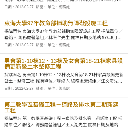
日（四）上午10時正／本校總務長辦公室 招標文件之領取 請於
日期 : 2012-02-27
點閱 :
單位 : 總務處
領標截止期限內（民國97年7月17日上午9時止），上午9
東海大學97年教育部補助無障礙設施工程
採購案名 東海大學97年教育部補助無障礙設施工程 採購單位／
聯絡人 總務處營繕組／林崇仁先生 開標日期及地點 97年6月26
日中午12時10分，在本校第一會議室當眾開標。 招標文件之領
日期 : 2012-02-27
點閱 :
單位 : 總務處
取 請於領標截止期限辦公時間內，親自向本校總務處營繕組
男舍第1-10棟12、13棟及女舍第18-21棟家具設
備更新暨土木整修工程
採購案名 男舍第1-10棟12、13棟及女舍第18-21棟家具設備更新
暨土木整修工程 採購單位／聯絡人 總務處營繕組／江文宏先生
開標日期及地點 97年05月29日下午1時整，在本校第一會議室
日期 : 2012-02-27
點閱 :
單位 : 總務處
當眾開標。 招標文件之領取 自即日起至97年5
第二教學區基礎工程－道路及排水第二期新建
工程
採購案名 第二教學區基礎工程－道路及排水第二期新建工程 採
購單位／聯絡人 總務處營繕組／王太湖先生 開標日期及地點 97