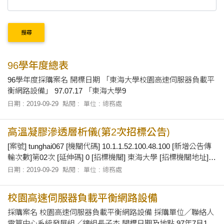
搜尋
96學年度總表
96學年度採購案名 開標日期 「東海大學校園高速伺服器負載平
衡網路設備」 97.07.17 「東海大學9
日期 : 2019-09-29
點閱 :
單位 : 總務處
高溫凝膠滲透層析儀(第2次招標公告)
[案號] tunghai067 [機關代碼] 10.1.1.52.100.48.100 [新增公告傳
輸次數]第02次 [延伸碼] 0 [招標機關] 東海大學 [招標機關地址]
台中市台中港路三段 181號 [招標單位名稱] 化工系 [工程計畫編
日期 : 2019-09-29
點閱 :
單位 : 總務處
號] [中文標的名稱及數量摘要] 高溫凝膠滲透層析儀 [標的分類]
儀器及實驗室設備 [補充說明] [採購金額] 新台幣3,000,000元 [採
校園高速伺服器負載平衡網路設備
購金額級距] 公告金額以上未達查核金額 [依據法條] 採購法第18
條、第19條 [是否依據採購法99條] 否 [是否屬特殊採購] 否 [是否
採購案名 校園高速伺服器負載平衡網路設備 採購單位／聯絡人
屬共同供應契約採
電算中心系統發展組／鐘組長子杰 開標日期及地點 97年7月17