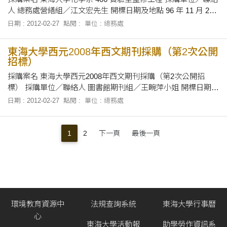
人 總務處營繕組／江文宏先生 開標日期及地點 96 年 11 月 27
日 下午 2 時 10 分正，在本校總務處當眾開標 招標文件之領取
日期 : 2012-02-27
點閱 :
單位 : 總務處
自即日起 96 年 11 月 26
東海大學西元2008年西文期刊採購（第2次公開
招標）
採購案名 東海大學西元2008年西文期刊採購（第2次公開招
標） 採購單位／聯絡人 圖書館期刊組／王畹萍小姐 開標日期及
地點 96年11月14日（三）上午08時40分／本校第一會議室 招標
日期 : 2012-02-27
點閱 :
單位 : 總務處
文件之領取 即日起至96年11月13日，上午8時30
1
2
下一頁
最後一頁
環境教育資源中
法規查詢系統
東海大學行事曆
心
東海大學活動報
助學勞作資訊系