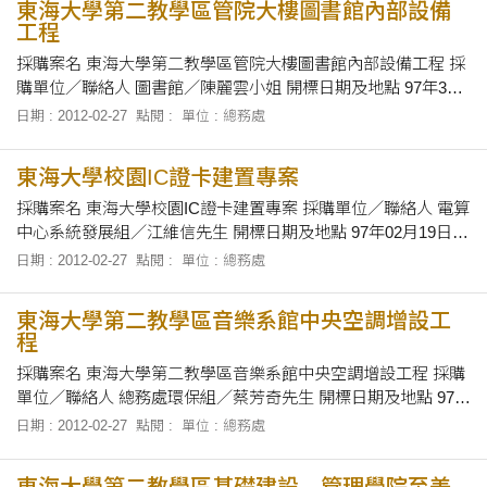
東海大學第二教學區管院大樓圖書館內部設備
工程
採購案名 東海大學第二教學區管院大樓圖書館內部設備工程 採
購單位／聯絡人 圖書館／陳麗雲小姐 開標日期及地點 97年3月
11日下午2時10分／本校第一會議室 招標文件之領取 即日起至
日期 : 2012-02-27
點閱 :
單位 : 總務處
97年3月10日，上午八時至十二時及下午一
東海大學校園IC證卡建置專案
採購案名 東海大學校園IC證卡建置專案 採購單位／聯絡人 電算
中心系統發展組／江維信先生 開標日期及地點 97年02月19日
（二）上午10時正／本校第一會議室 招標文件之領取 請於民國
日期 : 2012-02-27
點閱 :
單位 : 總務處
97年1月21日至97年2月19日上午9時止，上午9時
東海大學第二教學區音樂系館中央空調增設工
程
採購案名 東海大學第二教學區音樂系館中央空調增設工程 採購
單位／聯絡人 總務處環保組／蔡芳奇先生 開標日期及地點 97
年 1 月 4 日上午 10 時 30 分正，在本校第一會議室當眾開標 招
日期 : 2012-02-27
點閱 :
單位 : 總務處
標文件之領取 自即日起至 97 年 1 月
東海大學第二教學區基礎建設—管理學院至美