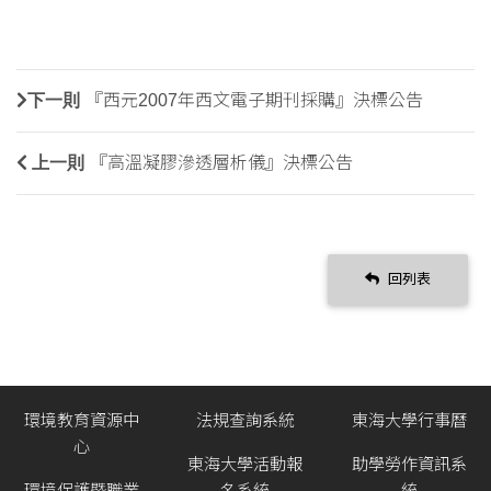
下一則
『西元2007年西文電子期刊採購』決標公告
上一則
『高溫凝膠滲透層析儀』決標公告
回列表
環境教育資源中
法規查詢系統
東海大學行事曆
心
東海大學活動報
助學勞作資訊系
環境保護暨職業
名系統
統