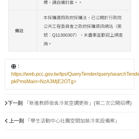
標，請自備封套。。
本採購適用政府採購法，已公開於行政院
公共工程委員會之政府採購資訊網站（案
備註
號：Q11300307），未盡事宜歡迎上網查
詢。
：
https://web.pcc.gov.tw/tps/QueryTender/query/searchTend
pkPmsMain=NzA3MjE2OTg=
下一則
「新進教師宿舍冷氣空調更新」(第二次公開招標)
上一則
「學生活動中心社團空間加裝冷氣設備案」