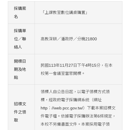
採購案
「上課教室數位講桌購置」
名
採購單
位／聯
高教深耕／潘政妤／分機21800
絡人
開標日
民國113年11月27日下午4時15分，在本
期及地
校第一會議室當眾開標。
點
領標人自公告日起，以電子領標方式領
標，經政府電子採購網系統（網址
招標文
http：//web.pcc.gov.tw/）下載本案招標文
件之領
件電子檔。依據電子採購辦法第6條規定，
取
本校不另備書面文件。本案採用電子領