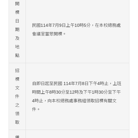
開
標
日
民國114年7月9日上午10時5分，在本校總務處
期
會議室當眾開標。
及
地
點
招
標
自即日起至民國 114年7月8日下午4時止，上班
文
時間上午8時30分至12時及下午1時30分至下午
件
4時止，向本校總務處事務組領取招標有關文
之
件。
領
取
備