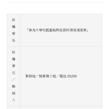
採
購
「東海大學校園重點熱區廁所環境清潔案」
案
名
採
購
單
位
事務組／韓青珊小姐／電話:25205
／
聯
絡
人