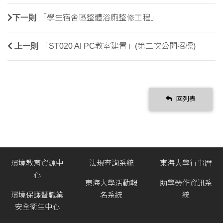
下一則
「學生宿舍區整體浴廁整修工程」
上一則
「ST020 AI PC教室建置」(第二次公開招標)
回列表
環境教育資源中
法規查詢系統
東海大學行事曆
心
東海大學活動報
助學勞作資訊系
環境保護暨職業
名系統
統
安全衛生中心