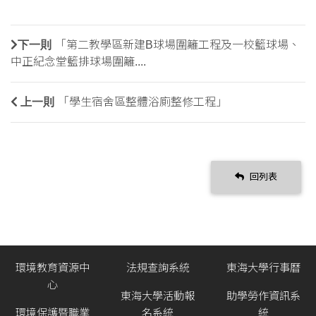
下一則
「第二教學區新建B球場圍籬工程及一校籃球場、
中正紀念堂籃排球場圍籬....
上一則
「學生宿舍區整體浴廁整修工程」
回列表
環境教育資源中
法規查詢系統
東海大學行事曆
心
東海大學活動報
助學勞作資訊系
環境保護暨職業
名系統
統