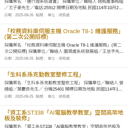
採購案名 「通行證系統建置」 採購單位／聯絡人 總務處事務組
／尤子豪先生／電話:25912 開標日期及地點 民國114年10月23
日下午2時正，在本校總務處會議室當眾開標。 招標文件之領取
日期 : 2025-09-26
點閱 :
單位 : 總務處
自即日起至民國 114年10月22日下午5時止，上班時間上午8時
30分至12時及下午1時30分至下午5時止，向本校總務處事務組
「校務資料庫伺服主機 Oracle T8-1 維護服務」
領取招
(第二次公開招標)
採購案名 「校務資料庫伺服主機 Oracle T8-1 維護服務」(第二
次公開招標) 採購單位／聯絡人 圖資處系統發展組／王信予先生
／電話:30240 開標日期及地點 民國114年10月3日上午10時30
日期 : 2025-09-25
點閱 :
單位 : 總務處
分，在本校教發室會議室當眾開標。 招標文件之領取 自即日起
至民國114年10月2日下午5時止，上午8時30分至12時及
「生科系孫克勤教室整修工程」
採購案名 「生科系孫克勤教室整修工程」 採購單位／聯絡人 營
繕組／葉慶良先生／ 分機25401 開標日期及地點 民國114年10
月3日上午10 時15分，在本校總務處會議室當眾開標。 招標文
日期 : 2025-09-25
點閱 :
單位 : 總務處
件之領取 自即日起至民國114年10月2日止，上午8時30分至12
時及下午1時30分至下午5時止，向本校總務處採資組領取招標
「資工系ST338「AI電腦教學教室」空間高架地
有關文件
板及裝修」
採購案名 「資工系ST338「AI電腦教學教室」空間高架地板及