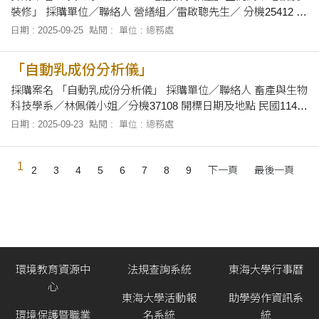
裝修」 採購單位／聯絡人 營繕組／雷啟聰先生／ 分機25412 開
標日期及地點 民國114年10月3日上午10 時，在本校總務處會議
日期 : 2025-09-25
點閱 :
單位 : 總務處
室當眾開標。 招標文件之領取 自即日起至民國114年10月2日
止，上午8時30分至12時及下午1時30分至下午5時止，向本校總
「自動乳成份分析儀」
務
採購案名 「自動乳成份分析儀」 採購單位／聯絡人 畜產與生物
科技學系／林佩儀小姐／分機37108 開標日期及地點 民國114年
10月8日上午9時10分，在本校總務處會議室當眾開標。 招標文
日期 : 2025-09-23
點閱 :
單位 : 總務處
件之領取 自即日起至114年10月7日止，上午8時30分至12時及
下午1時30分至下午5時止，於辦公時間內，向本校畜產與生物
1
科技學系(
2
3
4
5
6
7
8
9
下一頁
最後一頁
環境教育資源中
法規查詢系統
東海大學行事曆
心
東海大學活動報
助學勞作資訊系
環境保護暨職業
名系統
統