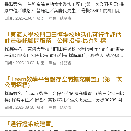
採購案名 「生科系孫克勤教室整修工程」(第二次公開招標) 採
購單位／聯絡人 營繕組／葉慶良先生／ 分機25401 開標日期及
地點 民國114年10月9日下午4時正，在本校總務處會議室當眾
日期 : 2025-10-07
點閱 :
單位 : 總務處
開標。 招標文件之領取 自即日起至民國114年10月9日上午10時
止，上午8時30分至12時及下午1時30分至下午5時止，向本校總
「東海大學校門口田徑場校地活化可行性評估
務處採
計畫委託顧問服務」公開招標-最有利標
採購案名 「東海大學校門口田徑場校地活化可行性評估計畫委
託顧問服務」公開招標-最有利標 採購單位／聯絡人 總務處採
資組／蕭雅菁小姐／電話:25502 開標日期及地點 民國114年10
日期 : 2025-10-02
點閱 :
單位 : 總務處
月14日下午2時正，在本校總務處會議室當眾開標。 招標文件之
領取 自即日起至民國 114年10月13日下午5時止，上班時間上午
「iLearn教學平台儲存空間擴充購置」(第三次
8
公開招標)
採購案名 「iLearn教學平台儲存空間擴充購置」(第三次公開招
標) 採購單位／聯絡人 高教深耕／巫文杰先生／分機30239 開標
日期及地點 114年10月9日下午2時正，在本校總務處會議室當
日期 : 2025-09-30
點閱 :
單位 : 總務處
眾開標。 招標文件之領取 領標人自公告日起，以電子領標方式
領標，經政府電子採購網系統（網址 http：//web.pcc.gov.
「通行證系統建置」