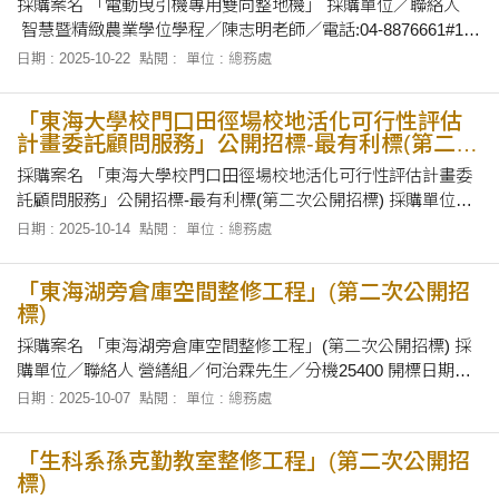
採購案名 「電動曳引機專用雙向整地機」 採購單位／聯絡人
智慧暨精緻農業學位學程／陳志明老師／電話:04-8876661#101
開標日期及地點 民國114年10月29日下午16時30分正，在本校
日期 : 2025-10-22
點閱 :
單位 : 總務處
總務處會議室當眾開標。 招標文件之領取 自即日起至民國 114
年10月28日下午5時止，上班時間上午8時30分至1
「東海大學校門口田徑場校地活化可行性評估
計畫委託顧問服務」公開招標-最有利標(第二次
公開招標)
採購案名 「東海大學校門口田徑場校地活化可行性評估計畫委
託顧問服務」公開招標-最有利標(第二次公開招標) 採購單位／
聯絡人 總務處採資組／蕭雅菁小姐／電話:25502 開標日期及地
日期 : 2025-10-14
點閱 :
單位 : 總務處
點 民國114年10月21日下午2時正，在本校總務處會議室當眾開
標。 招標文件之領取 自即日起至民國 114年10月20日下午5時
「東海湖旁倉庫空間整修工程」(第二次公開招
標)
採購案名 「東海湖旁倉庫空間整修工程」(第二次公開招標) 採
購單位／聯絡人 營繕組／何治霖先生／分機25400 開標日期及
地點 114年10月21日上午9時00分，在本校第一會議室當眾開
日期 : 2025-10-07
點閱 :
單位 : 總務處
標。 招標文件之領取 自即日起至114年10月20日下午5點止，至
本校總務處採資組領取招標有關文件。
「生科系孫克勤教室整修工程」(第二次公開招
標)