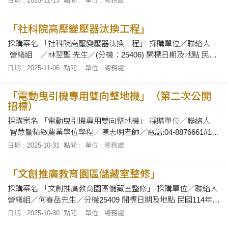
日期 : 2025-11-13
點閱 :
單位 : 總務處
114.11.07/10:40 114.11.06/17:00 「文創推廣教育園區電源配電
工程」 114.11.07/10:30 114.11.06/17:00 「YAMAHA
「社科院高壓變壓器汰換工程」
採購案名 「社科院高壓變壓器汰換工程」 採購單位／聯絡人
營繕組 ／林翌聖 先生／(分機：25406) 開標日期及地點 民國
114年11月20日下午14時00分正，在本校總務處會議室當眾開
日期 : 2025-11-06
點閱 :
單位 : 總務處
標。 招標文件之領取 自即日起至民國 114年11月19日下午5時
止，上班時間上午8時30分至12時及下午1時30分至下午
「電動曳引機專用雙向整地機」（第二次公開
招標）
採購案名 「電動曳引機專用雙向整地機」 採購單位／聯絡人
智慧暨精緻農業學位學程／陳志明老師／電話:04-8876661#101
開標日期及地點 民國114年11月7日上午10時10分正，在本校總
日期 : 2025-10-31
點閱 :
單位 : 總務處
務處會議室當眾開標。 招標文件之領取 自即日起至民國 114年
11月6日下午5時止，上班時間上午8時30分至12時
「文創推廣教育園區儲藏室整修」
採購案名 「文創推廣教育園區儲藏室整修」 採購單位／聯絡人
營繕組／何春岳先生／分機25409 開標日期及地點 民國114年11
月7日上午10時40分正，在本校總務處會議室當眾開標。 招標
日期 : 2025-10-30
點閱 :
單位 : 總務處
文件之領取 自即日起至114年11月6日止，上午8時30分至12時