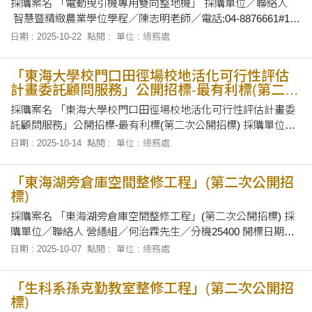
採購案名 「電動曳引機專用雙向整地機」 採購單位／聯絡人
智慧暨精緻農業學位學程／陳志明老師／電話:04-8876661#101
開標日期及地點 民國114年10月29日下午16時30分正，在本校
日期 : 2025-10-22
點閱 :
單位 : 總務處
總務處會議室當眾開標。 招標文件之領取 自即日起至民國 114
年10月28日下午5時止，上班時間上午8時30分至1
「東海大學校門口田徑場校地活化可行性評估
計畫委託顧問服務」公開招標-最有利標(第二次
公開招標)
採購案名 「東海大學校門口田徑場校地活化可行性評估計畫委
託顧問服務」公開招標-最有利標(第二次公開招標) 採購單位／
聯絡人 總務處採資組／蕭雅菁小姐／電話:25502 開標日期及地
日期 : 2025-10-14
點閱 :
單位 : 總務處
點 民國114年10月21日下午2時正，在本校總務處會議室當眾開
標。 招標文件之領取 自即日起至民國 114年10月20日下午5時
「東海湖旁倉庫空間整修工程」(第二次公開招
標)
採購案名 「東海湖旁倉庫空間整修工程」(第二次公開招標) 採
購單位／聯絡人 營繕組／何治霖先生／分機25400 開標日期及
地點 114年10月21日上午9時00分，在本校第一會議室當眾開
日期 : 2025-10-07
點閱 :
單位 : 總務處
標。 招標文件之領取 自即日起至114年10月20日下午5點止，至
本校總務處採資組領取招標有關文件。
「生科系孫克勤教室整修工程」(第二次公開招
標)