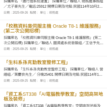
採購案名 「通行證系統建置」 採購單位／聯絡人 總務處事務組
／尤子豪先生／電話:25912 開標日期及地點 民國114年10月23
日下午2時正，在本校總務處會議室當眾開標。 招標文件之領取
日期 : 2025-09-26
點閱 :
單位 : 總務處
自即日起至民國 114年10月22日下午5時止，上班時間上午8時
30分至12時及下午1時30分至下午5時止，向本校總務處事務組
「校務資料庫伺服主機 Oracle T8-1 維護服務」
領取招
(第二次公開招標)
採購案名 「校務資料庫伺服主機 Oracle T8-1 維護服務」(第二
次公開招標) 採購單位／聯絡人 圖資處系統發展組／王信予先生
／電話:30240 開標日期及地點 民國114年10月3日上午10時30
日期 : 2025-09-25
點閱 :
單位 : 總務處
分，在本校教發室會議室當眾開標。 招標文件之領取 自即日起
至民國114年10月2日下午5時止，上午8時30分至12時及
「生科系孫克勤教室整修工程」
採購案名 「生科系孫克勤教室整修工程」 採購單位／聯絡人 營
繕組／葉慶良先生／ 分機25401 開標日期及地點 民國114年10
月3日上午10 時15分，在本校總務處會議室當眾開標。 招標文
日期 : 2025-09-25
點閱 :
單位 : 總務處
件之領取 自即日起至民國114年10月2日止，上午8時30分至12
時及下午1時30分至下午5時止，向本校總務處採資組領取招標
「資工系ST338「AI電腦教學教室」空間高架地
有關文件
板及裝修」
採購案名 「資工系ST338「AI電腦教學教室」空間高架地板及