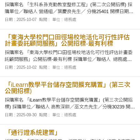
採購案名 「生科系孫克勤教室整修工程」(第二次公開招標) 採
購單位／聯絡人 營繕組／葉慶良先生／ 分機25401 開標日期及
地點 民國114年10月9日下午4時正，在本校總務處會議室當眾
日期 : 2025-10-07
點閱 :
單位 : 總務處
開標。 招標文件之領取 自即日起至民國114年10月9日上午10時
止，上午8時30分至12時及下午1時30分至下午5時止，向本校總
「東海大學校門口田徑場校地活化可行性評估
務處採
計畫委託顧問服務」公開招標-最有利標
採購案名 「東海大學校門口田徑場校地活化可行性評估計畫委
託顧問服務」公開招標-最有利標 採購單位／聯絡人 總務處採
資組／蕭雅菁小姐／電話:25502 開標日期及地點 民國114年10
日期 : 2025-10-02
點閱 :
單位 : 總務處
月14日下午2時正，在本校總務處會議室當眾開標。 招標文件之
領取 自即日起至民國 114年10月13日下午5時止，上班時間上午
「iLearn教學平台儲存空間擴充購置」(第三次
8
公開招標)
採購案名 「iLearn教學平台儲存空間擴充購置」(第三次公開招
標) 採購單位／聯絡人 高教深耕／巫文杰先生／分機30239 開標
日期及地點 114年10月9日下午2時正，在本校總務處會議室當
日期 : 2025-09-30
點閱 :
單位 : 總務處
眾開標。 招標文件之領取 領標人自公告日起，以電子領標方式
領標，經政府電子採購網系統（網址 http：//web.pcc.gov.
「通行證系統建置」