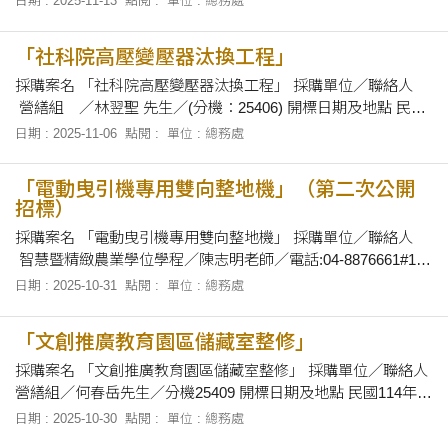
日期 : 2025-11-13
點閱 :
單位 : 總務處
114.11.07/10:40 114.11.06/17:00 「文創推廣教育園區電源配電
工程」 114.11.07/10:30 114.11.06/17:00 「YAMAHA
「社科院高壓變壓器汰換工程」
採購案名 「社科院高壓變壓器汰換工程」 採購單位／聯絡人
營繕組 ／林翌聖 先生／(分機：25406) 開標日期及地點 民國
114年11月20日下午14時00分正，在本校總務處會議室當眾開
日期 : 2025-11-06
點閱 :
單位 : 總務處
標。 招標文件之領取 自即日起至民國 114年11月19日下午5時
止，上班時間上午8時30分至12時及下午1時30分至下午
「電動曳引機專用雙向整地機」（第二次公開
招標）
採購案名 「電動曳引機專用雙向整地機」 採購單位／聯絡人
智慧暨精緻農業學位學程／陳志明老師／電話:04-8876661#101
開標日期及地點 民國114年11月7日上午10時10分正，在本校總
日期 : 2025-10-31
點閱 :
單位 : 總務處
務處會議室當眾開標。 招標文件之領取 自即日起至民國 114年
11月6日下午5時止，上班時間上午8時30分至12時
「文創推廣教育園區儲藏室整修」
採購案名 「文創推廣教育園區儲藏室整修」 採購單位／聯絡人
營繕組／何春岳先生／分機25409 開標日期及地點 民國114年11
月7日上午10時40分正，在本校總務處會議室當眾開標。 招標
日期 : 2025-10-30
點閱 :
單位 : 總務處
文件之領取 自即日起至114年11月6日止，上午8時30分至12時