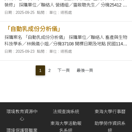
裝修」 採購單位／聯絡人 營繕組／雷啟聰先生／ 分機25412 開
標日期及地點 民國114年10月3日上午10 時，在本校總務處會議
日期 : 2025-09-25
點閱 :
單位 : 總務處
室當眾開標。 招標文件之領取 自即日起至民國114年10月2日
止，上午8時30分至12時及下午1時30分至下午5時止，向本校總
「自動乳成份分析儀」
務
採購案名 「自動乳成份分析儀」 採購單位／聯絡人 畜產與生物
科技學系／林佩儀小姐／分機37108 開標日期及地點 民國114年
10月8日上午9時10分，在本校總務處會議室當眾開標。 招標文
日期 : 2025-09-23
點閱 :
單位 : 總務處
件之領取 自即日起至114年10月7日止，上午8時30分至12時及
下午1時30分至下午5時止，於辦公時間內，向本校畜產與生物
科技學系(
1
2
下一頁
最後一頁
環境教育資源中
法規查詢系統
東海大學行事曆
心
東海大學活動報
助學勞作資訊系
環境保護暨職業
名系統
統