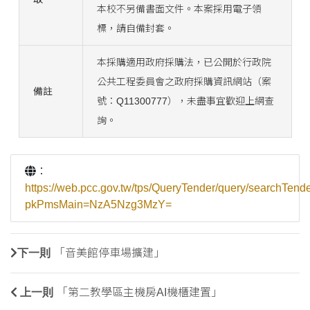
本校不另備書面文件。本案採用電子領
標，請自備封套。
本採購適用政府採購法，已公開於行政院
公共工程委員會之政府採購資訊網站（案
備註
號：Q11300777），未盡事宜歡迎上網查
詢。
：
https://web.pcc.gov.tw/tps/QueryTender/query/searchTend
pkPmsMain=NzA5Nzg3MzY=
下一則
「音美館停車場擴建」
上一則
「第二教學區主機房AI機櫃建置」