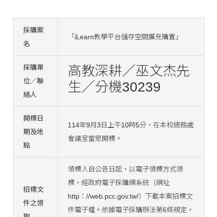
採購案
「iLearn教學平台儲存空間擴充購置」
名
採購單
高教深耕／巫文杰先
位／聯
生／分機30239
絡人
開標日
114年9月3日上午10時5分，在本校總務處
期及地
會議室當眾開標。
點
領標人自公告日起，以電子領標方式領
標，經政府電子採購網系統（網址
招標文
http：//web.pcc.gov.tw/）下載本案招標文
件之領
件電子檔。依據電子採購辦法第6條規定，
取