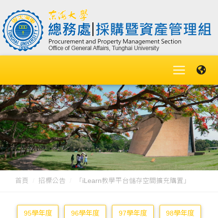
首頁
招標公告
「iLearn教學平台儲存空間擴充購置」
95學年度
96學年度
97學年度
98學年度