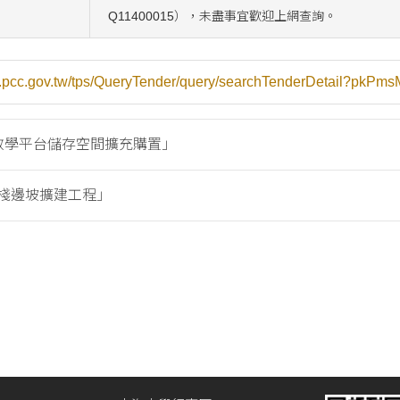
Q11400015），未盡事宜歡迎上網查詢。
eb.pcc.gov.tw/tps/QueryTender/query/searchTenderDetail?pk
rn教學平台儲存空間擴充購置」
棧邊坡擴建工程」