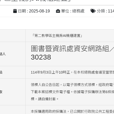
日期 : 2025-08-19
單位 : 總務處
分類 : 1
「第二教學區主機房AI機櫃建置」
圖書暨資訊處資安網路組
絡人
30238
點
114年9月3日上午10時正，在本校總務處會議室當眾
領標人自公告日起，以電子領標方式領標，經政府電子採購網系統
取
下載本案招標文件電子檔。依據電子採購辦法第6條
標，請自備封套。
本採購適用政府採購法，已公開於行政院公共工程委