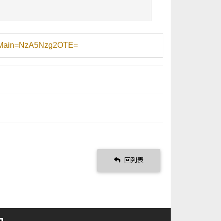
PmsMain=NzA5Nzg2OTE=
回列表