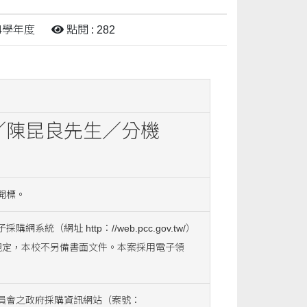
14學年度
點閱 : 282
／陳昆良先生／分機
開標。
（網址 http：//web.pcc.gov.tw/）
規定，本校不另備書面文件。本案採用電子領
員會之政府採購資訊網站（案號：